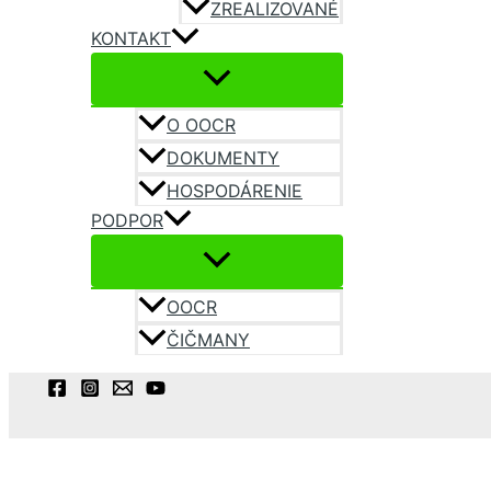
ZREALIZOVANÉ
KONTAKT
O OOCR
DOKUMENTY
HOSPODÁRENIE
PODPOR
OOCR
ČIČMANY
Hľadať