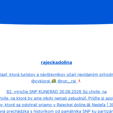
rajeckadolina
asť, ktorá turistov a návštevníkov očarí nevídaným prír
@cykloraj
@run__raj
82. výročie SNP KUNERAD 30.08.2026 Sú chvíle, na