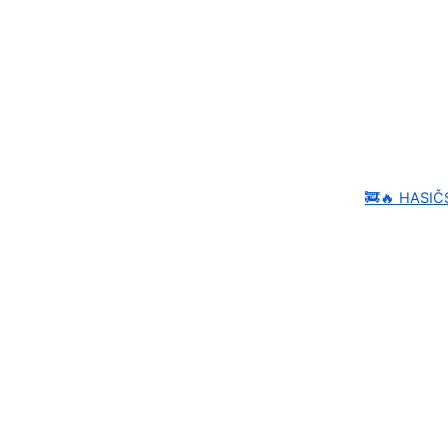
🚒🔥 HASI