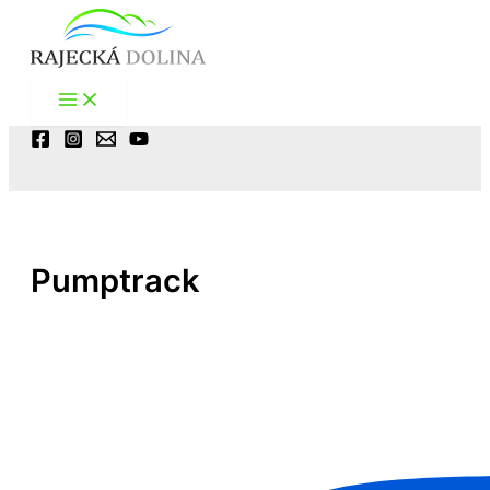
Preskočiť
na
obsah
Hľadať
Pumptrack