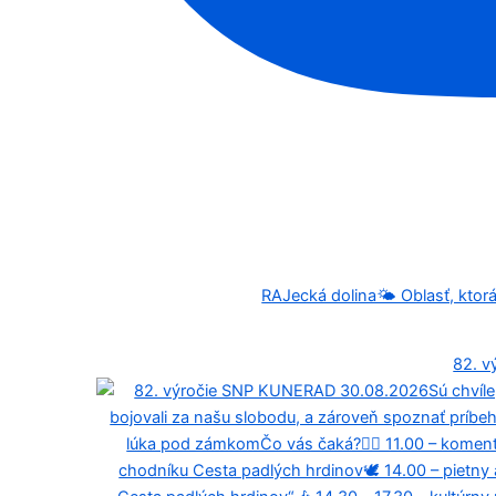
RAJecká dolina🌤️ Oblasť, kto
82. v